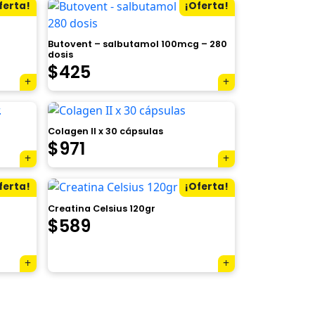
original
actual
ferta!
¡Oferta!
era:
es:
Butovent – salbutamol 100mcg – 280
$427.
$275.
dosis
El
El
$
425
precio
precio
original
actual
Colagen II x 30 cápsulas
era:
es:
$
971
$740.
$425.
ferta!
¡Oferta!
Creatina Celsius 120gr
El
El
$
589
precio
precio
original
actual
era:
es: