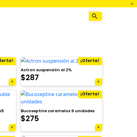
ferta!
¡Oferta!
Actron suspensión al 2%
El
El
$
287
precio
precio
¡Oferta!
original
actual
era:
es:
x5
Bucoseptine caramelos 9 unidades
El
El
$
275
$319.
$287.
precio
precio