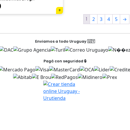
$1.432.
$716.
es:
0
78.
$1.594.
1
2
3
4
5
→
Enviamos a todo Uruguay 🇺🇾
Pagá con seguridad 🔒