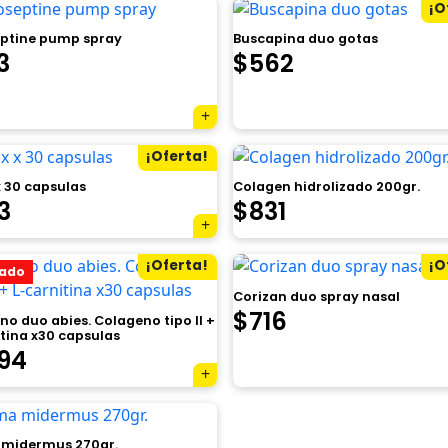
¡O
es:
ptine pump spray
Buscapina duo gotas
0.
$205.
El
El
3
$
562
precio
precio
original
actual
¡Oferta!
era:
es:
x 30 capsulas
Colagen hidrolizado 200gr.
$612.
$562.
El
3
$
831
cio
precio
¡Oferta!
¡O
ado
inal
actual
Corizan duo spray nasal
es:
El
El
$
716
o duo abies. Colageno tipo II +
itina x30 capsulas
8.
$763.
precio
precio
El
594
original
actual
cio
precio
era:
es:
inal
actual
midermus 270gr.