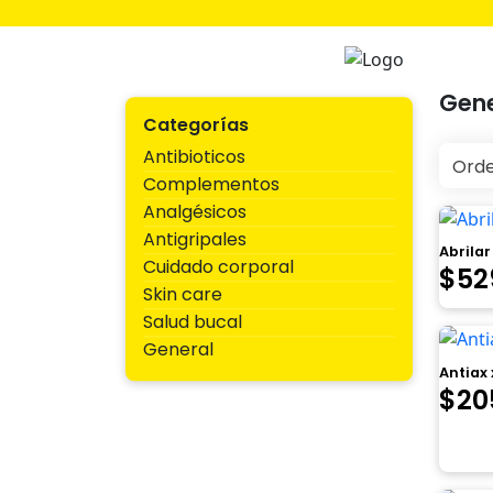
Ir
al
contenido
Farmac
Gen
Categorías
Antibioticos
Complementos
Analgésicos
Antigripales
Abrilar
Cuidado corporal
El
$
52
Skin care
pre
Salud bucal
General
orig
Antiax
era:
El
$
20
$68
pre
orig