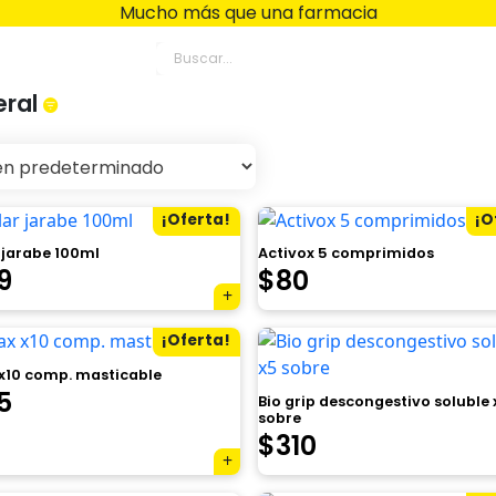
Mucho más que una farmacia
ia La Toja
eral
¡Oferta!
¡O
 jarabe 100ml
Activox 5 comprimidos
El
El
El
9
$
80
cio
precio
precio
precio
¡Oferta!
inal
actual
original
actual
 x10 comp. masticable
es:
era:
es:
El
5
Bio grip descongestivo soluble 
sobre
0.
$529.
$111.
$80.
cio
precio
$
310
inal
actual