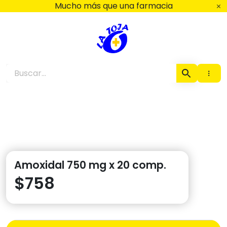
Ir
Mucho más que una farmacia
al
contenido
Farmacia La Toja
Amoxidal 750 mg x 20 comp.
$
758