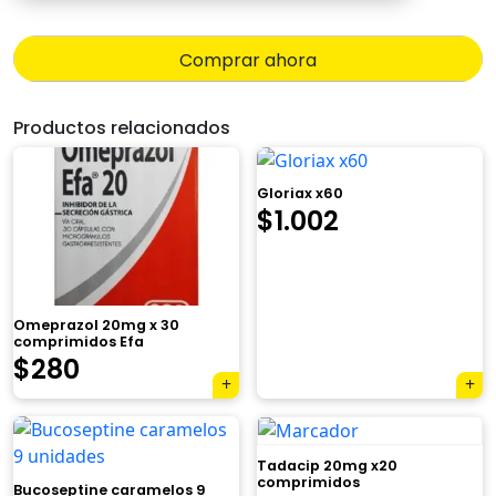
precio
precio
original
actual
Comprar ahora
era:
es:
Productos relacionados
$449.
$404.
Gloriax x60
$
1.002
Omeprazol 20mg x 30
comprimidos Efa
El
El
$
280
×
precio
precio
original
actual
Tadacip 20mg x20
era:
es:
comprimidos
Bucoseptine caramelos 9