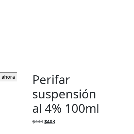
Perifar
 ahora
suspensión
al 4% 100ml
El
El
$
448
$
403
precio
precio