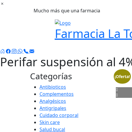
Ir
al
Mucho más que una farmacia
contenido
Farmacia La T
Perifar suspensión al 
Categorías
¡Oferta!
Antibioticos
Complementos
Analgésicos
Antigripales
Cuidado corporal
Skin care
Salud bucal