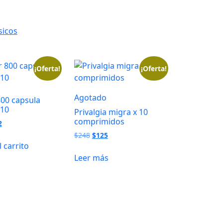
original
actual
era:
es:
$448.
$403.
sicos
¡Oferta!
¡Oferta!
Agotado
800 capsula
x10
Privalgia migra x 10
comprimidos
El
2
io
precio
El
El
$
248
$
125
inal
actual
precio
precio
l carrito
es:
original
actual
Leer más
.
$252.
era:
es:
$248.
$125.