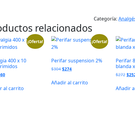
Categoría:
Analgé
oductos relacionados
¡Oferta!
¡Oferta!
lgia 400 x 10
Perifar suspension 2%
Perifar 
rimidos
blanda 
El
El
$
304
$
274
l
El
El
$
60
precio
precio
$
272
$
25
recio
precio
prec
original
actual
Añadir al carrito
riginal
actual
orig
era:
es:
r al carrito
Añadir a
ra:
es:
era:
$304.
$274.
105.
$60.
$272