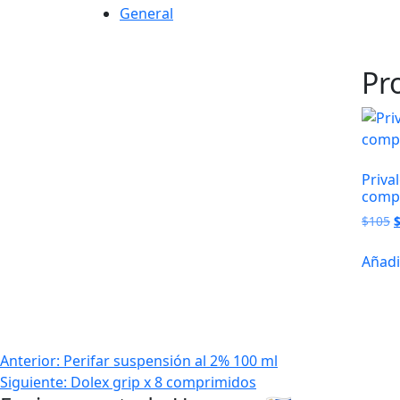
General
Pr
Priva
comp
E
$
105
p
o
Añadi
e
$
Navegación
Anterior:
Perifar suspensión al 2% 100 ml
Siguiente:
Dolex grip x 8 comprimidos
de