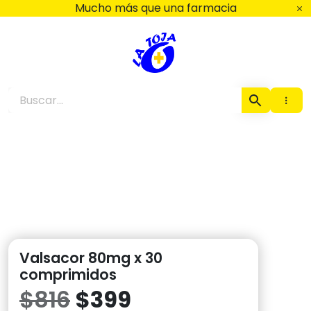
Ir
Mucho más que una farmacia
al
contenido
Farmacia La Toja
Valsacor 80mg x 30
comprimidos
El
El
$
816
$
399