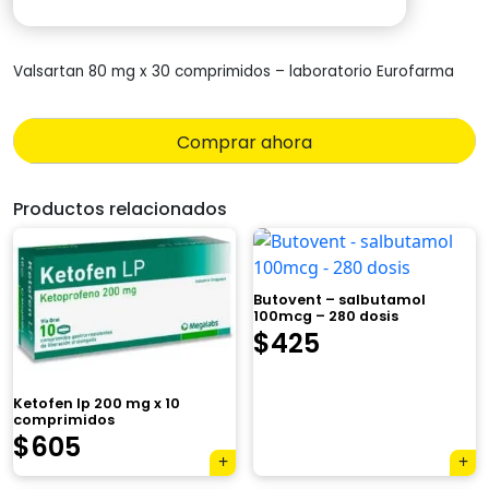
precio
precio
Valsartan 80 mg x 30 comprimidos – laboratorio Eurofarma
original
actual
era:
es:
Comprar ahora
$816.
$399.
Productos relacionados
Butovent – salbutamol
100mcg – 280 dosis
El
El
$
425
precio
precio
Ketofen lp 200 mg x 10
original
actual
comprimidos
$
605
era:
es:
×