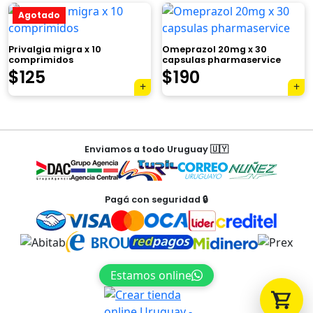
$740.
$425.
Agotado
Privalgia migra x 10
Omeprazol 20mg x 30
comprimidos
capsulas pharmaservice
El
El
El
El
$
125
$
190
Tu carrito está vacío.
precio
precio
precio
precio
Agregá un producto y aparecerá acá
original
actual
original
actual
automáticamente.
Navegación
era:
es:
era:
es:
Enviamos a todo Uruguay 🇺🇾
de
$248.
$125.
$465.
$190.
entradas
Pagá con seguridad 🔒
Estamos online